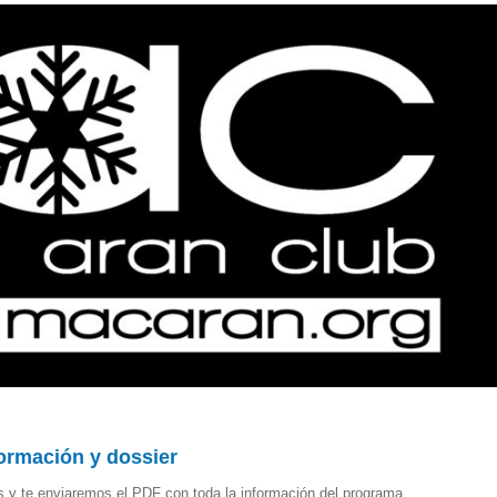
formación y dossier
s y te enviaremos el PDF con toda la información del programa.